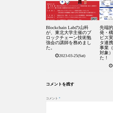
Blockchain Labの山科
先端
が、東北大学主催のブ
発・
ロックチェーン技術勉
ビス
強会の講師を務めまし
タ連
た。
事業
対象
2023-03-25(Sat)
た！
コメントを残す
コメント
*