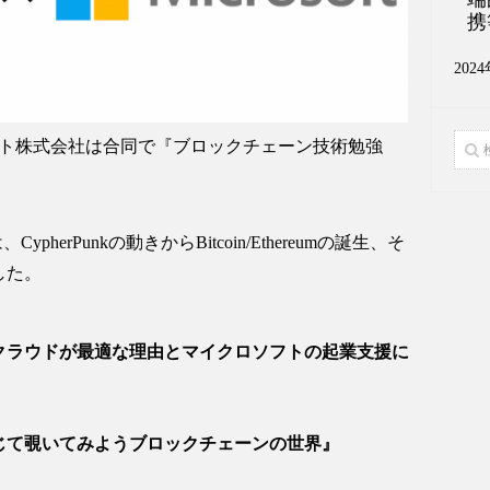
携
202
フト株式会社は合同で『ブロックチェーン技術勉強
科は、CypherPunkの動きからBitcoin/Ethereumの誕生、そ
した。
クラウドが最適な理由とマイクロソフトの起業支援に
じて覗いてみようブロックチェーンの世界』